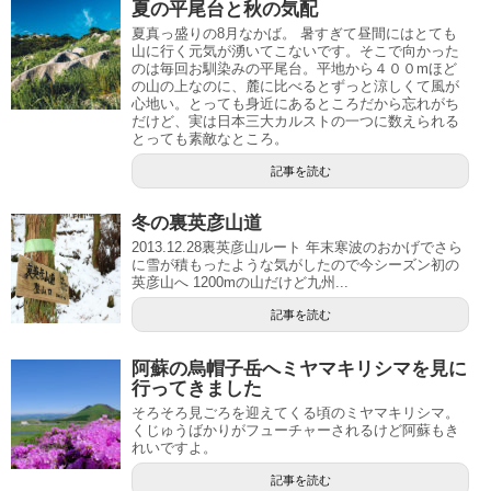
夏の平尾台と秋の気配
夏真っ盛りの8月なかば。 暑すぎて昼間にはとても
山に行く元気が湧いてこないです。そこで向かった
のは毎回お馴染みの平尾台。平地から４００mほど
の山の上なのに、麓に比べるとずっと涼しくて風が
心地い。とっても身近にあるところだから忘れがち
だけど、実は日本三大カルストの一つに数えられる
とっても素敵なところ。
記事を読む
冬の裏英彦山道
2013.12.28裏英彦山ルート 年末寒波のおかげでさら
に雪が積もったような気がしたので今シーズン初の
英彦山へ 1200mの山だけど九州...
記事を読む
阿蘇の烏帽子岳へミヤマキリシマを見に
行ってきました
そろそろ見ごろを迎えてくる頃のミヤマキリシマ。
くじゅうばかりがフューチャーされるけど阿蘇もき
れいですよ。
記事を読む