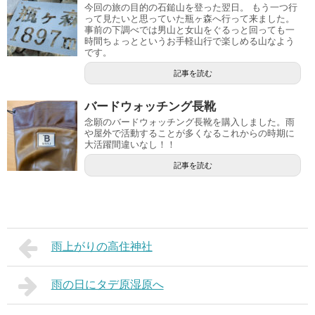
今回の旅の目的の石鎚山を登った翌日。 もう一つ行
って見たいと思っていた瓶ヶ森へ行って来ました。
事前の下調べでは男山と女山をぐるっと回っても一
時間ちょっとというお手軽山行で楽しめる山なよう
です。
記事を読む
バードウォッチング長靴
念願のバードウォッチング長靴を購入しました。雨
や屋外で活動することが多くなるこれからの時期に
大活躍間違いなし！！
記事を読む
雨上がりの高住神社
雨の日にタデ原湿原へ