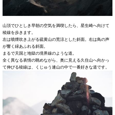
山頂でひとしき早朝の空気を満喫したら、星生崎へ向けて
稜線を歩きます。
左は噴煙吹き上がる硫黄山の荒涼とした斜面。右は鳥の声
が響く緑あふれる斜面。
まるで天国と地獄の境界線のような道。
全く異なる表情の眺めながら、奥に見える久住山へ向かっ
て伸びる稜線は、くじゅう連山の中で一番好きな道です。