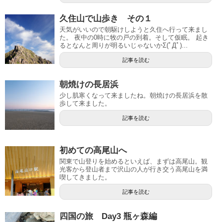
久住山で山歩き その１
天気がいいので朝駆けしようと久住へ行って来まし
た。 夜中の0時に牧の戸の到着。そして仮眠。 起き
るとなんと周りが明るいじゃないかΣ(ﾟДﾟ)...
記事を読む
朝焼けの長居浜
少し肌寒くなって来ましたね。朝焼けの長居浜を散
歩して来ました。
記事を読む
初めての高尾山へ
関東で山登りを始めるといえば、まずは高尾山。観
光客から登山者まで沢山の人が行き交う高尾山を満
喫してきました。
記事を読む
四国の旅 Day3 瓶ヶ森編