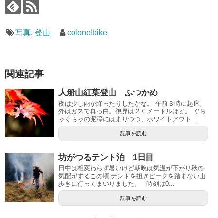
写真
,
登山
colonelbike
関連記事
大船山紅葉登山 ふつかめ
夜は少し雨が降ったりしたかな。 午前３時に起床。
外はガスで真っ白。視界は２０メートルほど。 ぐち
ゃぐちゃの泥濘にはまりつつ、ホワイトアウト...
記事を読む
坊がつるテント泊 1日目
日中は相変わらず暑いけど朝晩は気温が下がり秋の
気配がするこの頃 テントを担ぎピークを踏まない山
歩きに行ってまいりました。 時刻は0...
記事を読む