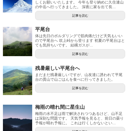
しくお願いいたします。 今年も登り納めに久住連山
の中岳へ行ってきました。 深夜に家を出て長...
記事を読む
平尾台
体は先日のボルダリングで筋肉痛だけど天気もいい
ので平尾台へ 吹上峠から登ります 初夏の平尾台はと
ても気持ちいです。 結構ガスが...
記事を読む
残暑厳しい平尾台へ
まだまだ残暑厳しいですが、山友達に誘われて平尾
台の貫山で山ごはんを食べに行ってきました。
記事を読む
梅雨の晴れ間に星生山
梅雨の水不足は雨で解決されつつあるけど、山不足
は深刻な問題です。 天気予報を見ると、前日の曇り
予報が晴れ予報に。 これは行くしかないとい...