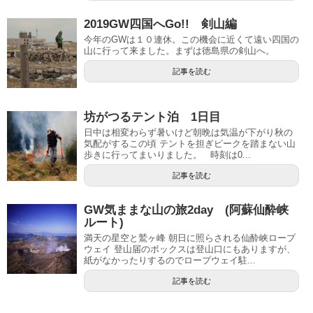
2019GW四国へGo!! 剣山編
今年のGWは１０連休。この機会に近くて遠い四国の
山に行って来ました。まずは徳島県の剣山へ。
記事を読む
坊がつるテント泊 1日目
日中は相変わらず暑いけど朝晩は気温が下がり秋の
気配がするこの頃 テントを担ぎピークを踏まない山
歩きに行ってまいりました。 時刻は0...
記事を読む
GW気ままな山の旅2day (阿蘇仙酔峡
ルート)
満天の星空と鷲ヶ峰 朝日に照らされる仙酔峡ロープ
ウェイ 登山届のボックスは登山口にもありますが、
紙がなかったりするのでロープウェイ駐...
記事を読む