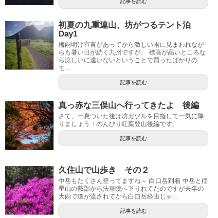
記事を読む
初夏の九重連山、坊がつるテント泊
Day1
梅雨明け宣言があってから激しい雨に見まわれなが
らも暑い日が続く九州ですが、 標高が高いところな
ら涼しいに違いないということで買ったばかりの
モ...
記事を読む
真っ赤な三俣山へ行ってきたよ 後編
さて、一息ついた後は坊ガツルを目指して一気に降
りましょう！のんびり紅葉登山後編です。
記事を読む
久住山で山歩き その２
中岳もたくさん登ってますね～ 白口岳到着 中岳と稲
星山の鞍部から法華院へ下りれてたのですが去年の
大雨で道が流されてから白口岳経由じゃ...
記事を読む