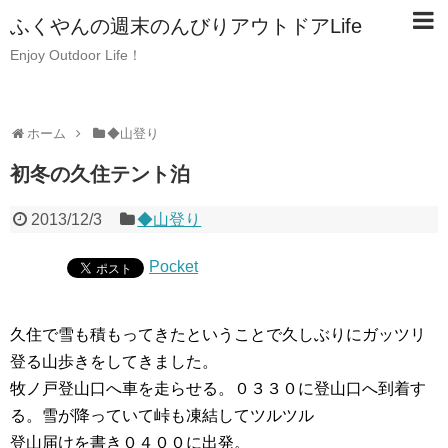
ふくやんの週末のんびりアウトドアLife
Enjoy Outdoor Life！
ホーム
◆山登り
初冬の久住テント泊
2013/12/3
◆山登り
Pocket
久住で雪も積もってきたということで久しぶりにガッツリ
登る山歩きをしてきました。
牧ノ戸登山口へ車を走らせる。０３３０に登山口へ到着す
る。雪が降っていて峠も凍結してツルツル
登山届けを書き０４００に出発。