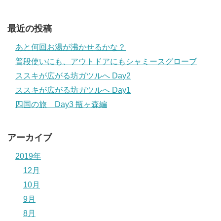
最近の投稿
あと何回お湯が沸かせるかな？
普段使いにも、アウトドアにもシャミースグローブ
ススキが広がる坊ガツルへ Day2
ススキが広がる坊ガツルへ Day1
四国の旅 Day3 瓶ヶ森編
アーカイブ
2019年
12月
10月
9月
8月